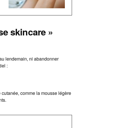
e skincare »
r au lendemain, ni abandonner
iel :
ère cutanée, comme la mousse légère
nts.
E