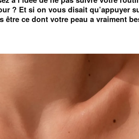
jour ? Et si on vous disait qu’appuyer s
is être ce dont votre peau a vraiment be