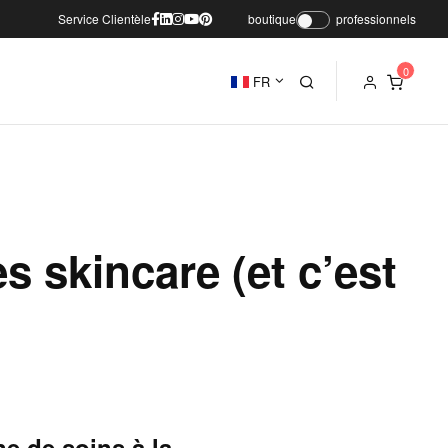
Service Clientèle
boutique
professionnels
FR
s skincare (et c’est
ne de soins à la