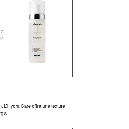
ne
se
n. L’Hydra Care offre une texture
rge.