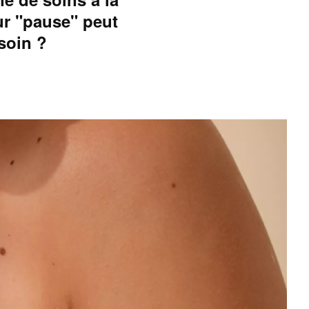
ur "pause" peut
soin ?