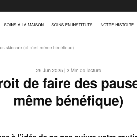
SOINS A LA MAISON
SOINS EN INSTITUTS
NOTRE HISTOIRE
ses skincare (et c’est même bénéfique)
25 Jun 2025 | 2 Min de lecture
roit de faire des pause
même bénéfique)
ez à l’idée de ne pas suivre votre routi