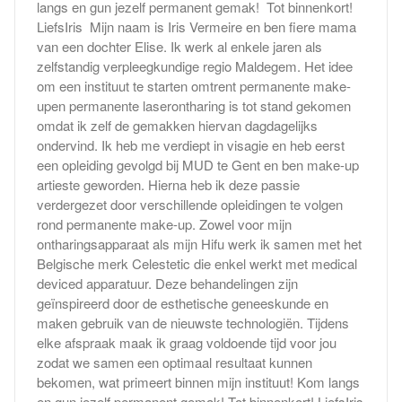
langs en gun jezelf permanent gemak! Tot binnenkort!
LiefsIris Mijn naam is Iris Vermeire en ben fiere mama
van een dochter Elise. Ik werk al enkele jaren als
zelfstandig verpleegkundige regio Maldegem. Het idee
om een instituut te starten omtrent permanente make-
upen permanente laserontharing is tot stand gekomen
omdat ik zelf de gemakken hiervan dagdagelijks
ondervind. Ik heb me verdiept in visagie en heb eerst
een opleiding gevolgd bij MUD te Gent en ben make-up
artieste geworden. Hierna heb ik deze passie
verdergezet door verschillende opleidingen te volgen
rond permanente make-up. Zowel voor mijn
ontharingsapparaat als mijn Hifu werk ik samen met het
Belgische merk Celestetic die enkel werkt met medical
deviced apparatuur. Deze behandelingen zijn
geïnspireerd door de esthetische geneeskunde en
maken gebruik van de nieuwste technologiën. Tijdens
elke afspraak maak ik graag voldoende tijd voor jou
zodat we samen een optimaal resultaat kunnen
bekomen, wat primeert binnen mijn instituut! Kom langs
en gun jezelf permanent gemak! Tot binnenkort! LiefsIris