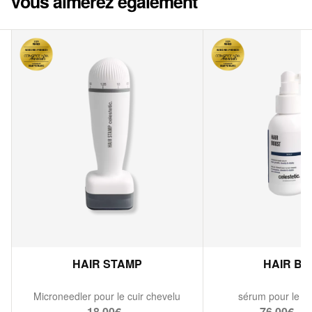
vous aimerez également
HAIR STAMP
HAIR B
Microneedler pour le cuir chevelu
sérum pour le cu
18,00€ -
76,00€ - 1