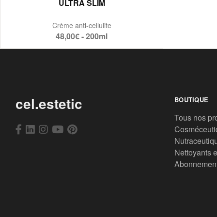
ULTRA SLIM
Crème anti-cellulite
48,00€ - 200ml
cel.estetic
BOUTIQUE
Tous nos pr
Cosméceuti
Nutraceutiq
Nettoyants e
Abonnemen