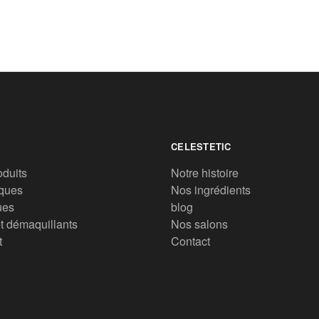
CELESTETIC
oduits
Notre histoire
ques
Nos ingrédients
ues
blog
t démaquillants
Nos salons
t
Contact