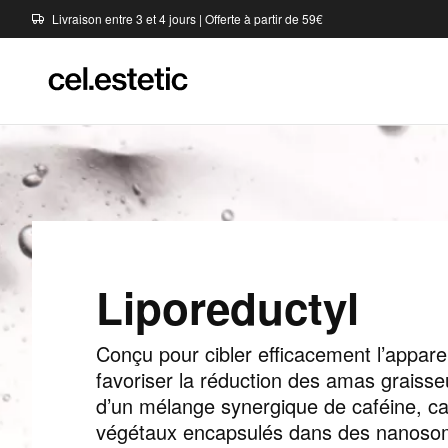
Livraison entre 3 et 4 jours | Offerte à partir de 59€
Liporeductyl
Conçu pour cibler efficacement l’apparen
favoriser la réduction des amas grais
d’un mélange synergique de caféine, carn
végétaux encapsulés dans des nanoso