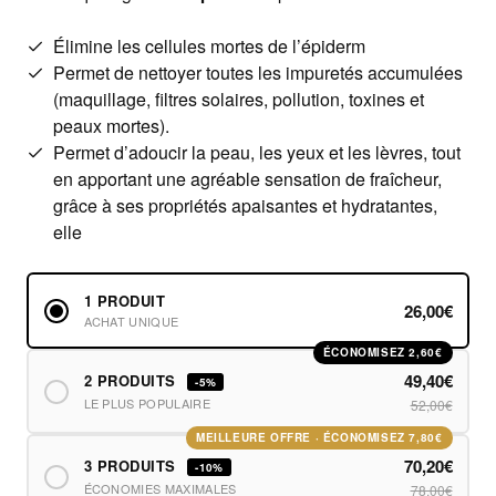
Élimine les cellules mortes de l’épiderm
Permet de nettoyer toutes les impuretés accumulées
(maquillage, filtres solaires, pollution, toxines et
peaux mortes).
Permet d’adoucir la peau, les yeux et les lèvres, tout
en apportant une agréable sensation de fraîcheur,
grâce à ses propriétés apaisantes et hydratantes,
elle
1 PRODUIT
26,00€
ACHAT UNIQUE
ÉCONOMISEZ 2,60€
49,40€
2 PRODUITS
-5%
LE PLUS POPULAIRE
52,00€
MEILLEURE OFFRE · ÉCONOMISEZ 7,80€
70,20€
3 PRODUITS
-10%
ÉCONOMIES MAXIMALES
78,00€