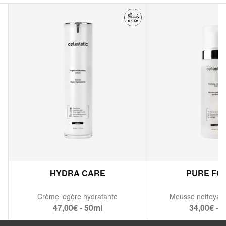
HYDRA CARE
PURE FO
Crème légère hydratante
Mousse nettoyant
47,00€ - 50ml
34,00€ - 