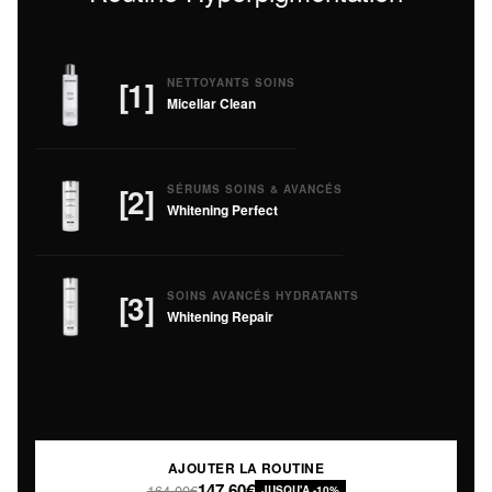
[1]
NETTOYANTS SOINS
Micellar Clean
[2]
SÉRUMS SOINS & AVANCÉS
Whitening Perfect
[3]
SOINS AVANCÉS HYDRATANTS
Whitening Repair
AJOUTER LA ROUTINE
147,60€
164,00€
JUSQU'A -10%