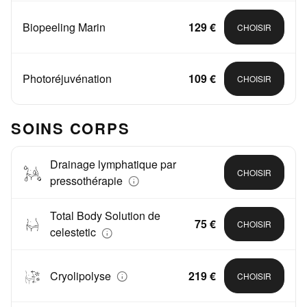
Biopeeling Marin
129 €
CHOISIR
Photoréjuvénation
109 €
CHOISIR
SOINS CORPS
Drainage lymphatique par
CHOISIR
pressothérapie
Total Body Solution de
75 €
CHOISIR
celestetic
Cryolipolyse
219 €
CHOISIR