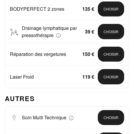
BODYPERFECT 2 zones
135 €
CHOISIR
Drainage lymphatique par
39 €
CHOISIR
pressothérapie
Réparation des vergetures
150 €
CHOISIR
Laser Froid
119 €
CHOISIR
AUTRES
Soin Multi Technique
CHOISIR