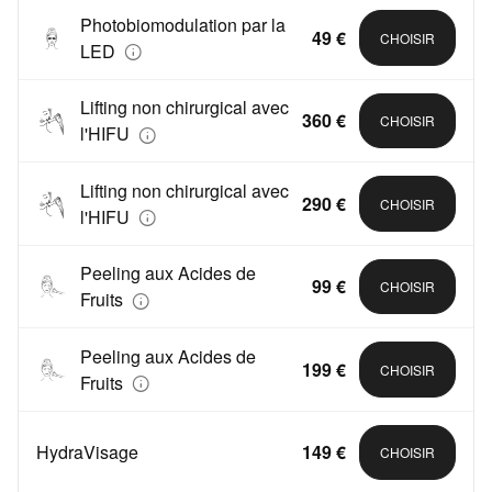
Photobiomodulation par la
49 €
CHOISIR
LED
Lifting non chirurgical avec
360 €
CHOISIR
l'HIFU
Lifting non chirurgical avec
290 €
CHOISIR
l'HIFU
Peeling aux Acides de
99 €
CHOISIR
Fruits
Peeling aux Acides de
199 €
CHOISIR
Fruits
HydraVisage
149 €
CHOISIR