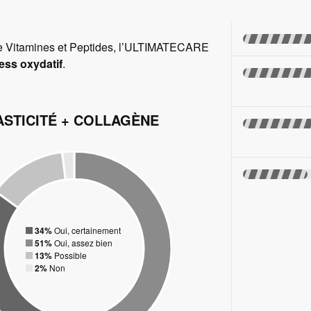
de Vitamines et Peptides, l’ULTIMATECARE
ress oxydatif
.
ASTICITÉ + COLLAGÈNE
34%
Oui, certainement
51%
Oui, assez bien
13%
Possible
2%
Non