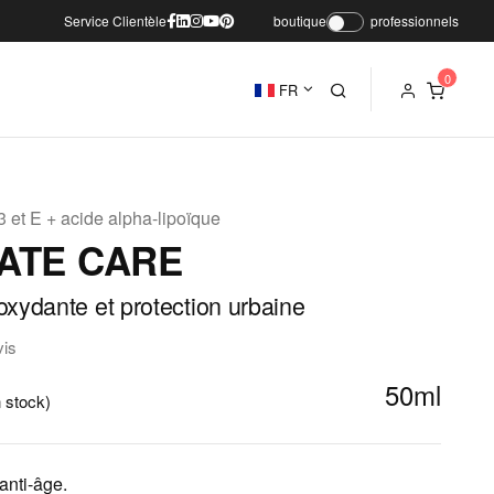
Service Clientèle
boutique
professionnels
FR
3 et E + acide alpha-lipoïque
ATE CARE
xydante et protection urbaine
vis
50ml
 stock)
anti-âge.