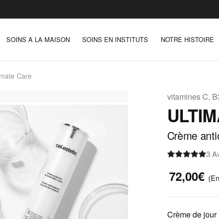
SOINS A LA MAISON
SOINS EN INSTITUTS
NOTRE HISTOIRE
imate Care
vitamines C, B
ULTIM
Crème antio
3 A
72,00€
(En
Crème de jour 