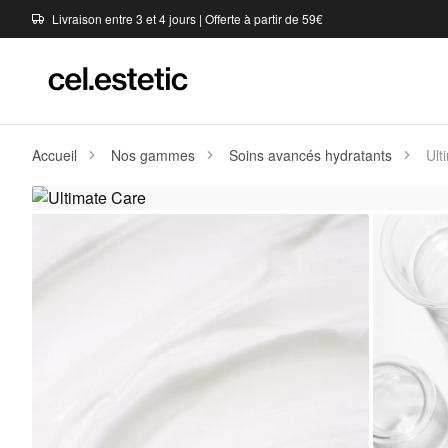
Livraison entre 3 et 4 jours | Offerte à partir de 59€
Accueil
Nos gammes
Soins avancés hydratants
Ult