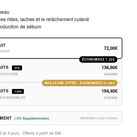
 peau
 les rides, taches et le relâchement cutané
roduction de sébum
UIT
72,00€
NIQUE
ÉCONOMISEZ 7,20€
136,80€
UITS
-5%
POPULAIRE
144,00€
MEILLEURE OFFRE · ÉCONOMISEZ 21,60€
194,40€
UITS
-10%
ES MAXIMALES
216,00€
EMENT
Modifiable a tout moment
(-5% Supplémentaire)
3 et 4 jours · Offerte à partir de 59€