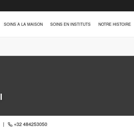
SOINS A LA MAISON
SOINS EN INSTITUTS
NOTRE HISTOIRE
l
|
+32 484253050