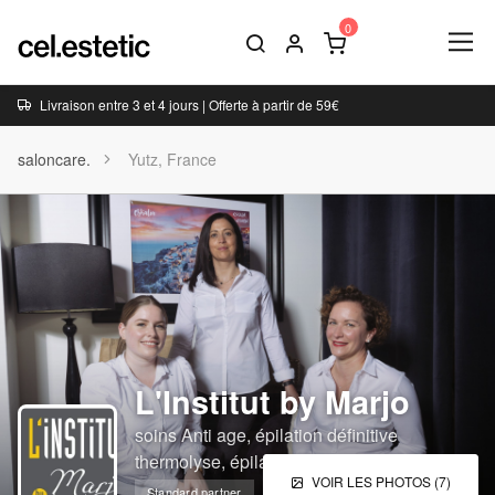
Livraison entre 3 et 4 jours | Offerte à partir de 59€
saloncare.
Yutz, France
L'Institut by Marjo
soins Anti age, épilation définitive
thermolyse, épilation progressive ipl,
VOIR LES PHOTOS (7)
Standard partner