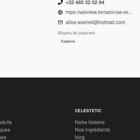
+32 485 32 02 94
https://salonkee.be/salon/aw-esthetic-care?lang=fr
alice.wavreil@hotmail.com
Moyens de paiement
Especes
CELESTETIC
oduits
Notre histoire
ques
Nos ingrédients
ues
blog