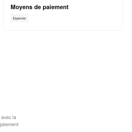
Moyens de paiement
Especes
 avec la
également