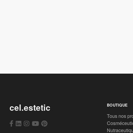
cel.estetic
BOUTIQUE
Tous nos pr
Cosméceuti
Nutraceutiq