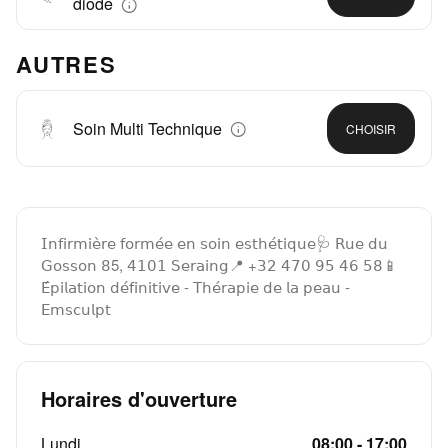
diode
AUTRES
Soin Multi Technique
CHOISIR
𝖨𝗇𝖿𝗂𝗋𝗆𝗂𝖾̀𝗋𝖾 𝖿𝗈𝗋𝗆𝖾́𝖾 𝖾𝗇 𝗌𝗈𝗂𝗇 𝖾𝗌𝗍𝗁𝖾́𝗍𝗂𝗊𝗎𝖾🩺 𝖱𝗎𝖾 𝖽𝗎
𝖦𝗈𝗌𝗌𝗈𝗇 𝟪5, 𝟦𝟣𝟢𝟣 𝖲𝖾𝗋𝖺𝗂𝗇𝗀📍 +𝟥𝟤 𝟦𝟩𝟢 𝟫𝟧 𝟦𝟨 𝟧𝟪📱
𝖤́𝗉𝗂𝗅𝖺𝗍𝗂𝗈𝗇 𝖽𝖾́𝖿𝗂𝗇𝗂𝗍𝗂𝗏𝖾 - 𝖳𝗁𝖾́𝗋𝖺𝗉𝗂𝖾 𝖽𝖾 𝗅𝖺 𝗉𝖾𝖺𝗎 -
𝖤𝗆𝗌𝖼𝗎𝗅𝗉𝗍
Horaires d'ouverture
Lundi
08:00 - 17:00