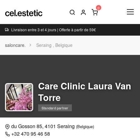
Livraison entre 3 et 4 jours | Offerte à partir de 59€
saloncare.
Seraing , Belgique
Care Clinic Laura Van
Torre
Standard partner
du Gosson 85, 4101 Seraing
(Belgique)
+32 470 95 46 58