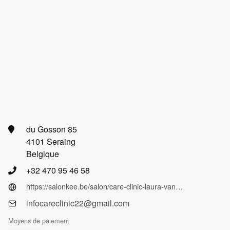
du Gosson 85
4101 Seraing
Belgique
+32 470 95 46 58
https://salonkee.be/salon/care-clinic-laura-van-torre?lang=fr
infocareclinic22@gmail.com
Moyens de paiement