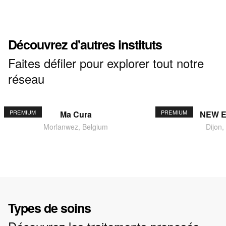
Découvrez d'autres instituts
Faites défiler pour explorer tout notre
réseau
PREMIUM
PREMIUM
Ma Cura
NEW 
Morlanwez, Belgium
Dijon,
Types de soins