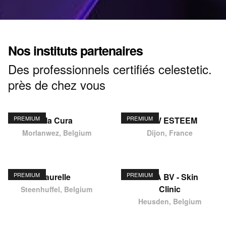
Nos instituts partenaires
Des professionnels certifiés celestetic.
près de chez vous
PREMIUM
PREMIUM
Ma Cura
NEW ESTEEM
Morlanwez, Belgium
Dijon, France
PREMIUM
PREMIUM
laurelle
KIMA BV - Skin
Clinic
Steenhuffel, Belgium
Heusden, Belgium