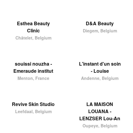
Esthea Beauty
D&A Beauty
Clinic
Diegem, Belgium
Châtelet, Belgium
souissi nouzha -
L'instant d'un soin
Emeraude institut
- Louise
Menton, France
Andenne, Belgium
Revive Skin Studio
LA MAISON
LOUANA -
Leefdaal, Belgium
LENZSER Lou-An
Oupeye, Belgium