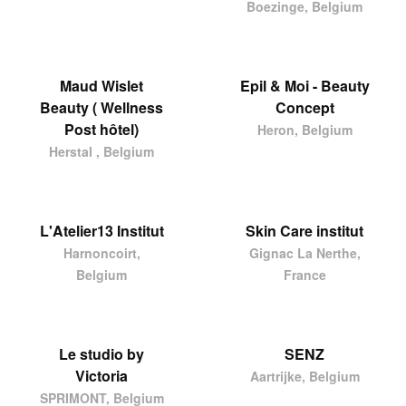
Boezinge, Belgium
Maud Wislet
Epil & Moi - Beauty
Beauty ( Wellness
Concept
Post hôtel)
Heron, Belgium
Herstal , Belgium
L'Atelier13 Institut
Skin Care institut
Harnoncoirt,
Gignac La Nerthe,
Belgium
France
Le studio by
SENZ
Victoria
Aartrijke, Belgium
SPRIMONT, Belgium