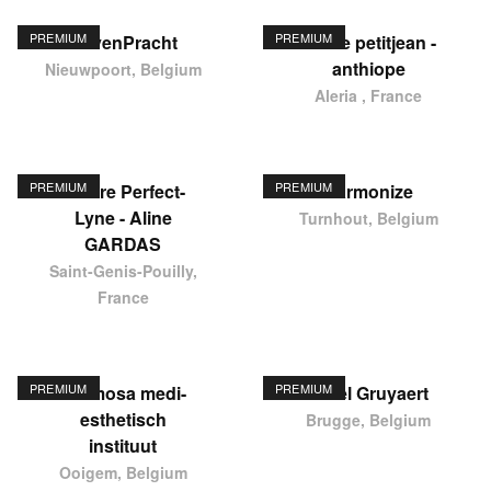
PREMIUM
PREMIUM
HavenPracht
elodie petitjean -
anthiope
Nieuwpoort, Belgium
Aleria , France
PREMIUM
PREMIUM
Centre Perfect-
Harmonize
Lyne - Aline
Turnhout, Belgium
GARDAS
Saint-Genis-Pouilly,
France
PREMIUM
PREMIUM
Hermosa medi-
Karel Gruyaert
esthetisch
Brugge, Belgium
instituut
Ooigem, Belgium