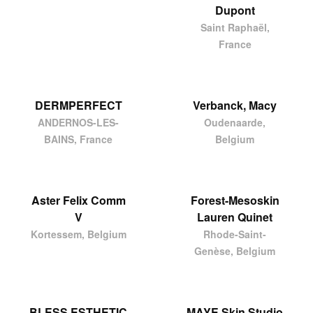
Dupont
Saint Raphaël,
France
DERMPERFECT
Verbanck, Macy
ANDERNOS-LES-
Oudenaarde,
BAINS, France
Belgium
Aster Felix Comm
Forest-Mesoskin
V
Lauren Quinet
Kortessem, Belgium
Rhode-Saint-
Genèse, Belgium
BLESS ESTHETIC
MAYE Skin Studio