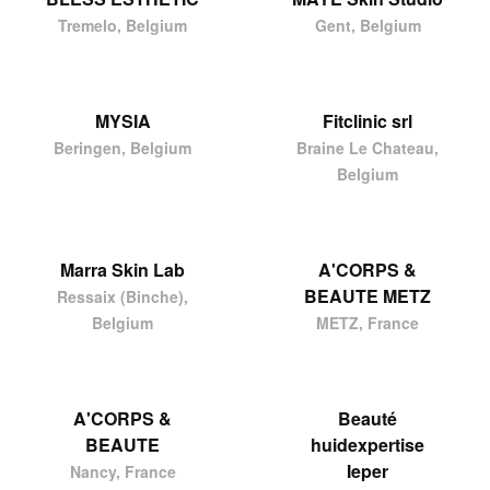
Tremelo, Belgium
Gent, Belgium
MYSIA
Fitclinic srl
Beringen, Belgium
Braine Le Chateau,
Belgium
Marra Skin Lab
A'CORPS &
BEAUTE METZ
Ressaix (Binche),
Belgium
METZ, France
A'CORPS &
Beauté
BEAUTE
huidexpertise
Ieper
Nancy, France