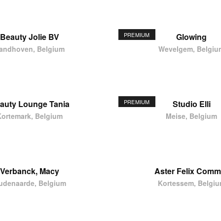
PREMIUM
Beauty Jolie BV
Glowing
andhoven, Belgium
Wevelgem, Belgiu
PREMIUM
auty Lounge Tania
Studio Elli
Kortemark, Belgium
Meise, Belgium
Verbanck, Macy
Aster Felix Comm
udenaarde, Belgium
Kortessem, Belgi