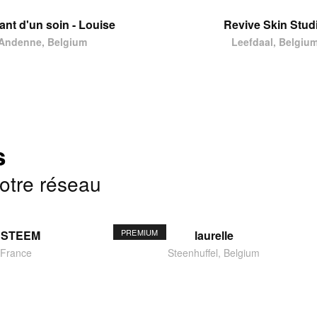
tant d'un soin - Louise
Revive Skin Stud
Andenne, Belgium
Leefdaal, Belgiu
s
notre réseau
PREMIUM
ESTEEM
laurelle
 France
Steenhuffel, Belgium