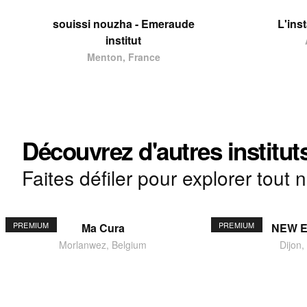
souissi nouzha - Emeraude
L'ins
institut
Menton, France
Découvrez d'autres institut
Faites défiler pour explorer tout 
PREMIUM
PREMIUM
Ma Cura
NEW 
Morlanwez, Belgium
Dijon,