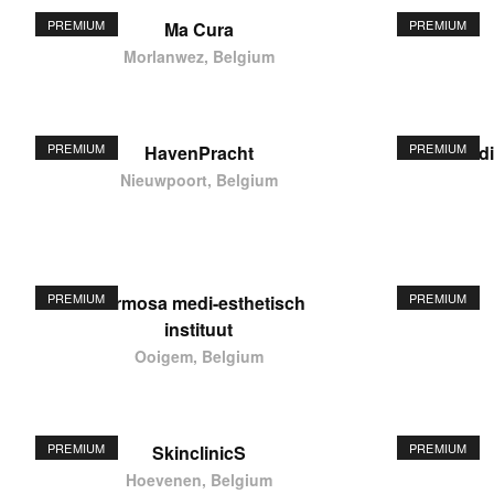
PREMIUM
PREMIUM
Ma Cura
Morlanwez, Belgium
PREMIUM
PREMIUM
HavenPracht
elodi
Nieuwpoort, Belgium
PREMIUM
PREMIUM
Hermosa medi-esthetisch
instituut
Ooigem, Belgium
PREMIUM
PREMIUM
SkinclinicS
Hoevenen, Belgium