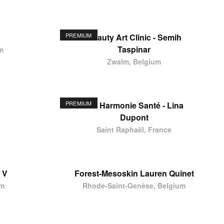
PREMIUM
Beauty Art Clinic - Semih
Taspinar
m
Zwalm, Belgium
PREMIUM
Ste Harmonie Santé - Lina
Dupont
Saint Raphaël, France
 V
Forest-Mesoskin Lauren Quinet
um
Rhode-Saint-Genèse, Belgium