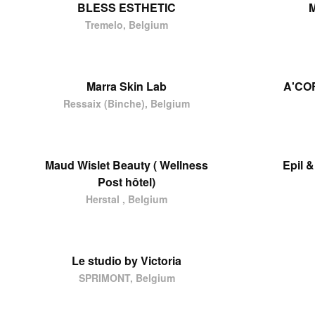
BLESS ESTHETIC
M
Tremelo, Belgium
Marra Skin Lab
A'CO
Ressaix (Binche), Belgium
Maud Wislet Beauty ( Wellness
Epil 
Post hôtel)
Herstal , Belgium
Le studio by Victoria
SPRIMONT, Belgium