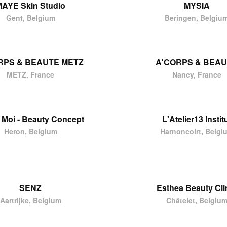
AYE Skin Studio
MYSIA
Gent, Belgium
Beringen, Belgiu
RPS & BEAUTE METZ
A'CORPS & BEA
METZ, France
Nancy, France
& Moi - Beauty Concept
L'Atelier13 Instit
Heron, Belgium
Harnoncoirt, Belgi
SENZ
Esthea Beauty Cli
Aartrijke, Belgium
Châtelet, Belgiu