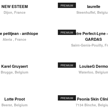
PREMIUM
NEW ESTEEM
laurelle
Dijon, France
Steenhuffel, Belgi
PREMIUM
e petitjean - anthiope
Centre Perfect-Lyne -
GARDAS
Aleria , France
Saint-Genis-Pouilly, F
PREMIUM
Karel Gruyaert
LouiseG Dermo
Brugge, Belgium
Waterloo, Belgiu
PREMIUM
Lotte Proot
Peonia Skin Clin
Beerst, Belgium
7134 Binche, Belgi