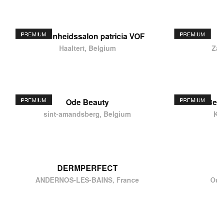
PREMIUM
PREMIUM
schoonheidssalon patricia VOF
Haaltert, Belgium
Z
PREMIUM
PREMIUM
Ode Beauty
Be
sint-amandsberg, Belgium
DERMPERFECT
ANDERNOS-LES-BAINS, France
O