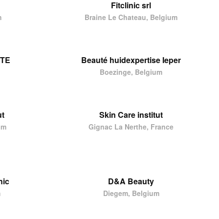
Fitclinic srl
m
Braine Le Chateau, Belgium
UTE
Beauté huidexpertise Ieper
Boezinge, Belgium
ut
Skin Care institut
um
Gignac La Nerthe, France
nic
D&A Beauty
m
Diegem, Belgium