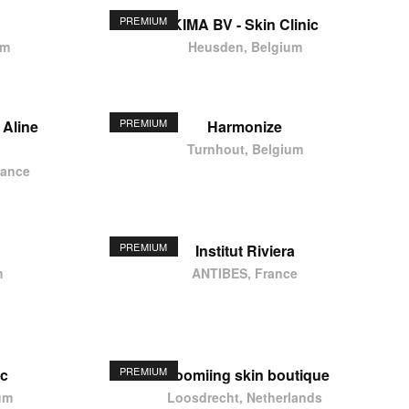
PREMIUM
KIMA BV - Skin Clinic
um
Heusden, Belgium
PREMIUM
 Aline
Harmonize
Turnhout, Belgium
rance
PREMIUM
Institut Riviera
m
ANTIBES, France
PREMIUM
ic
Bloomiing skin boutique
um
Loosdrecht, Netherlands