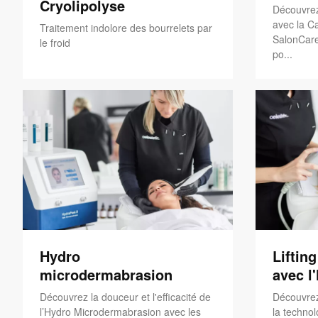
Cryolipolyse
Découvrez
avec la Ca
Traitement indolore des bourrelets par
SalonCare
le froid
po...
Hydro
Liftin
microdermabrasion
avec l
Découvrez la douceur et l'efficacité de
Découvrez
l’Hydro Microdermabrasion avec les
la technol