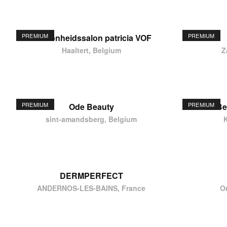
PREMIUM
PREMIUM
schoonheidssalon patricia VOF
Haaltert, Belgium
Z
PREMIUM
PREMIUM
Ode Beauty
Be
sint-amandsberg, Belgium
DERMPERFECT
ANDERNOS-LES-BAINS, France
O