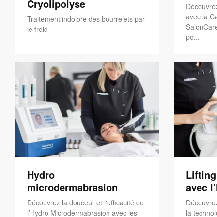
Cryolipolyse
Découvrez
avec la Ca
Traitement indolore des bourrelets par
SalonCare
le froid
po...
Hydro
Liftin
microdermabrasion
avec l
Découvrez la douceur et l'efficacité de
Découvrez
l’Hydro Microdermabrasion avec les
la technol