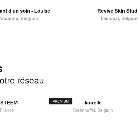
tant d'un soin - Louise
Revive Skin Stud
Andenne, Belgium
Leefdaal, Belgiu
s
notre réseau
PREMIUM
ESTEEM
laurelle
 France
Steenhuffel, Belgium