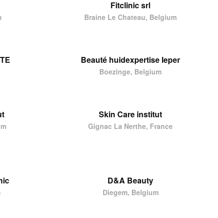
Fitclinic srl
m
Braine Le Chateau, Belgium
UTE
Beauté huidexpertise Ieper
Boezinge, Belgium
ut
Skin Care institut
um
Gignac La Nerthe, France
nic
D&A Beauty
m
Diegem, Belgium