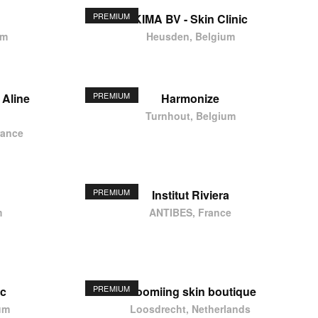
PREMIUM
KIMA BV - Skin Clinic
um
Heusden, Belgium
PREMIUM
 Aline
Harmonize
Turnhout, Belgium
rance
PREMIUM
Institut Riviera
m
ANTIBES, France
PREMIUM
ic
Bloomiing skin boutique
um
Loosdrecht, Netherlands