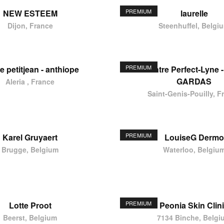
PREMIUM
NEW ESTEEM
laurelle
Dijon, France
Steenhuffel, Belgi
PREMIUM
e petitjean - anthiope
Centre Perfect-Lyne -
GARDAS
Aleria , France
Saint-Genis-Pouilly, F
PREMIUM
Karel Gruyaert
LouiseG Dermo
Brugge, Belgium
Waterloo, Belgiu
PREMIUM
Lotte Proot
Peonia Skin Clin
Beerst, Belgium
7134 Binche, Belgi