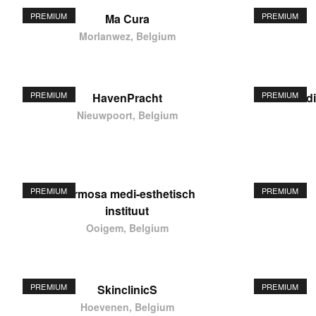
PREMIUM
PREMIUM
Ma Cura
Morlanwez, Belgium
PREMIUM
PREMIUM
HavenPracht
elodi
Nieuwpoort, Belgium
PREMIUM
PREMIUM
Hermosa medi-esthetisch
instituut
Ooigem, Belgium
PREMIUM
PREMIUM
SkinclinicS
Hoevenen, Belgium