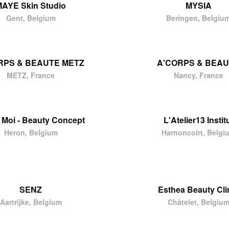
AYE Skin Studio
MYSIA
Gent, Belgium
Beringen, Belgiu
RPS & BEAUTE METZ
A'CORPS & BEA
METZ, France
Nancy, France
& Moi - Beauty Concept
L'Atelier13 Instit
Heron, Belgium
Harnoncoirt, Belgi
SENZ
Esthea Beauty Cli
Aartrijke, Belgium
Châtelet, Belgiu