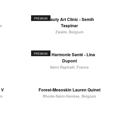
PREMIUM
Beauty Art Clinic - Semih
Taspinar
m
Zwalm, Belgium
PREMIUM
Ste Harmonie Santé - Lina
Dupont
Saint Raphaël, France
 V
Forest-Mesoskin Lauren Quinet
um
Rhode-Saint-Genèse, Belgium