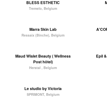
BLESS ESTHETIC
M
Tremelo, Belgium
Marra Skin Lab
A'CO
Ressaix (Binche), Belgium
Maud Wislet Beauty ( Wellness
Epil 
Post hôtel)
Herstal , Belgium
Le studio by Victoria
SPRIMONT, Belgium