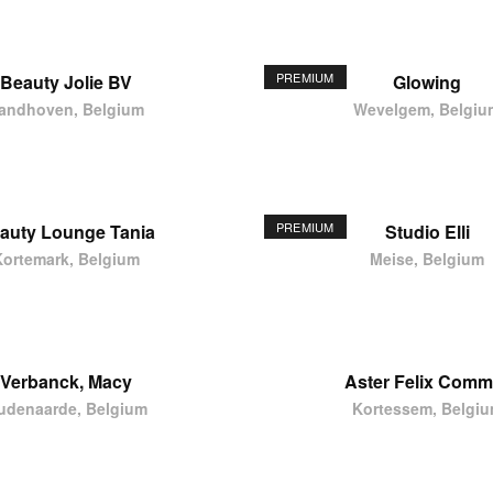
PREMIUM
Beauty Jolie BV
Glowing
andhoven, Belgium
Wevelgem, Belgiu
PREMIUM
auty Lounge Tania
Studio Elli
Kortemark, Belgium
Meise, Belgium
Verbanck, Macy
Aster Felix Comm
udenaarde, Belgium
Kortessem, Belgi