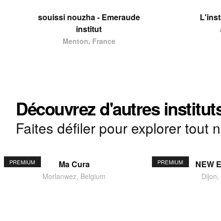
souissi nouzha - Emeraude
L'ins
institut
Menton, France
Découvrez d'autres institut
Faites défiler pour explorer tout 
PREMIUM
PREMIUM
Ma Cura
NEW 
Morlanwez, Belgium
Dijon,