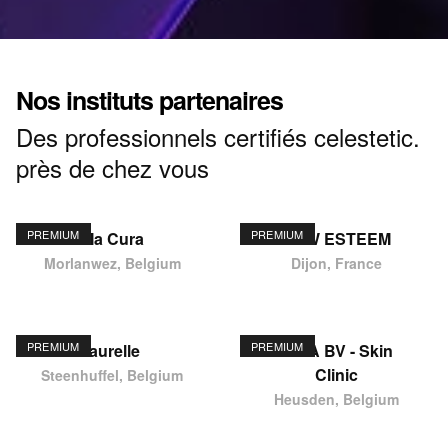
Nos instituts partenaires
Des professionnels certifiés celestetic.
près de chez vous
PREMIUM
PREMIUM
Ma Cura
NEW ESTEEM
Morlanwez, Belgium
Dijon, France
PREMIUM
PREMIUM
laurelle
KIMA BV - Skin
Clinic
Steenhuffel, Belgium
Heusden, Belgium