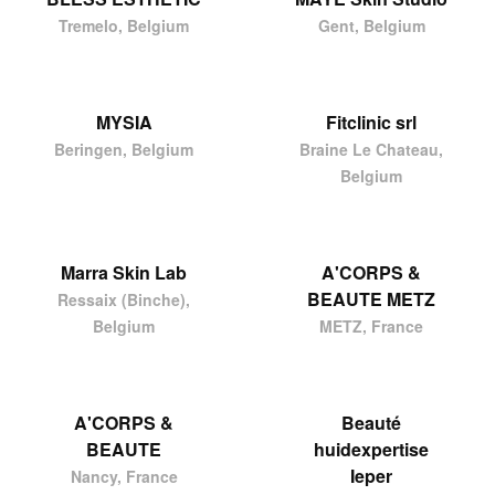
Tremelo, Belgium
Gent, Belgium
MYSIA
Fitclinic srl
Beringen, Belgium
Braine Le Chateau,
Belgium
Marra Skin Lab
A'CORPS &
BEAUTE METZ
Ressaix (Binche),
Belgium
METZ, France
A'CORPS &
Beauté
BEAUTE
huidexpertise
Ieper
Nancy, France