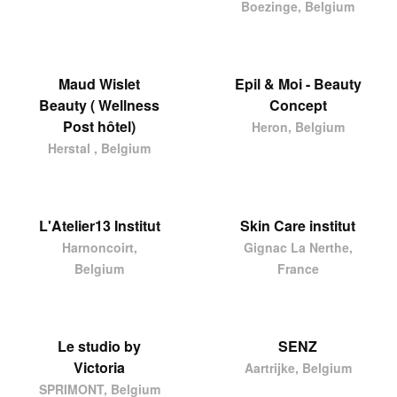
Boezinge, Belgium
Maud Wislet
Epil & Moi - Beauty
Beauty ( Wellness
Concept
Post hôtel)
Heron, Belgium
Herstal , Belgium
L'Atelier13 Institut
Skin Care institut
Harnoncoirt,
Gignac La Nerthe,
Belgium
France
Le studio by
SENZ
Victoria
Aartrijke, Belgium
SPRIMONT, Belgium