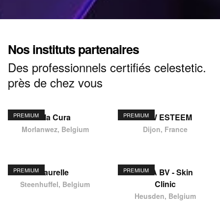
Nos instituts partenaires
Des professionnels certifiés celestetic.
près de chez vous
PREMIUM
PREMIUM
Ma Cura
NEW ESTEEM
Morlanwez, Belgium
Dijon, France
PREMIUM
PREMIUM
laurelle
KIMA BV - Skin
Clinic
Steenhuffel, Belgium
Heusden, Belgium