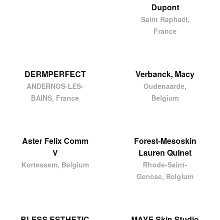
Dupont
Saint Raphaël,
France
DERMPERFECT
Verbanck, Macy
ANDERNOS-LES-
Oudenaarde,
BAINS, France
Belgium
Aster Felix Comm
Forest-Mesoskin
V
Lauren Quinet
Kortessem, Belgium
Rhode-Saint-
Genèse, Belgium
BLESS ESTHETIC
MAYE Skin Studio