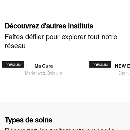
Découvrez d'autres instituts
Faites défiler pour explorer tout notre
réseau
PREMIUM
PREMIUM
Ma Cura
NEW 
Morlanwez, Belgium
Dijon,
Types de soins