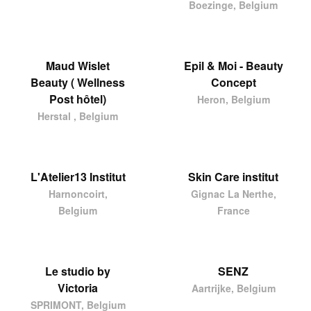
Boezinge, Belgium
Maud Wislet
Epil & Moi - Beauty
Beauty ( Wellness
Concept
Post hôtel)
Heron, Belgium
Herstal , Belgium
L'Atelier13 Institut
Skin Care institut
Harnoncoirt,
Gignac La Nerthe,
Belgium
France
Le studio by
SENZ
Victoria
Aartrijke, Belgium
SPRIMONT, Belgium