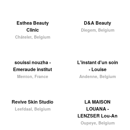
Esthea Beauty
D&A Beauty
Clinic
Diegem, Belgium
Châtelet, Belgium
souissi nouzha -
L'instant d'un soin
Emeraude institut
- Louise
Menton, France
Andenne, Belgium
Revive Skin Studio
LA MAISON
LOUANA -
Leefdaal, Belgium
LENZSER Lou-An
Oupeye, Belgium