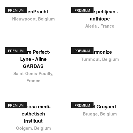
PREMIUM
PREMIUM
HavenPracht
elodie petitjean -
anthiope
Nieuwpoort, Belgium
Aleria , France
PREMIUM
PREMIUM
Centre Perfect-
Harmonize
Lyne - Aline
Turnhout, Belgium
GARDAS
Saint-Genis-Pouilly,
France
PREMIUM
PREMIUM
Hermosa medi-
Karel Gruyaert
esthetisch
Brugge, Belgium
instituut
Ooigem, Belgium