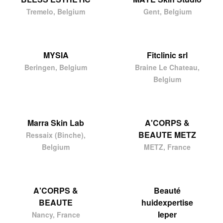
Tremelo, Belgium
Gent, Belgium
MYSIA
Fitclinic srl
Beringen, Belgium
Braine Le Chateau,
Belgium
Marra Skin Lab
A'CORPS &
BEAUTE METZ
Ressaix (Binche),
Belgium
METZ, France
A'CORPS &
Beauté
BEAUTE
huidexpertise
Ieper
Nancy, France