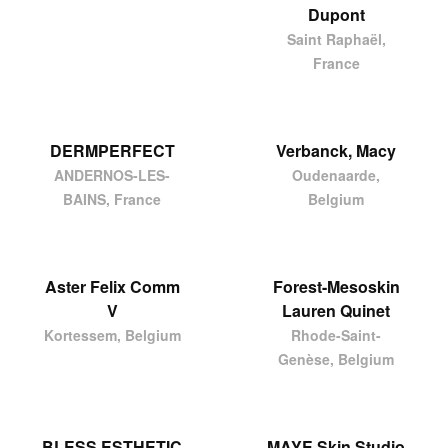
Dupont
Saint Raphaël,
France
DERMPERFECT
Verbanck, Macy
ANDERNOS-LES-
Oudenaarde,
BAINS, France
Belgium
Aster Felix Comm
Forest-Mesoskin
V
Lauren Quinet
Kortessem, Belgium
Rhode-Saint-
Genèse, Belgium
BLESS ESTHETIC
MAYE Skin Studio