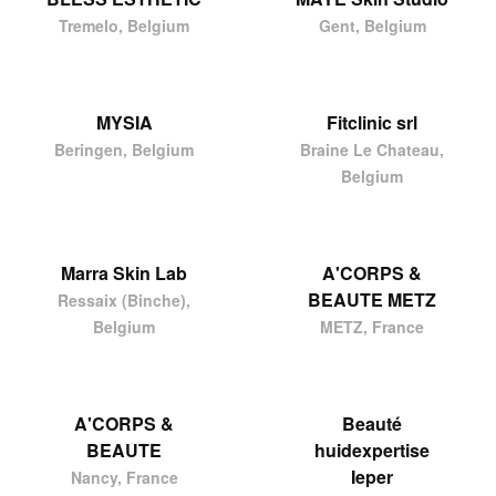
Tremelo, Belgium
Gent, Belgium
MYSIA
Fitclinic srl
Beringen, Belgium
Braine Le Chateau,
Belgium
Marra Skin Lab
A'CORPS &
BEAUTE METZ
Ressaix (Binche),
Belgium
METZ, France
A'CORPS &
Beauté
BEAUTE
huidexpertise
Ieper
Nancy, France