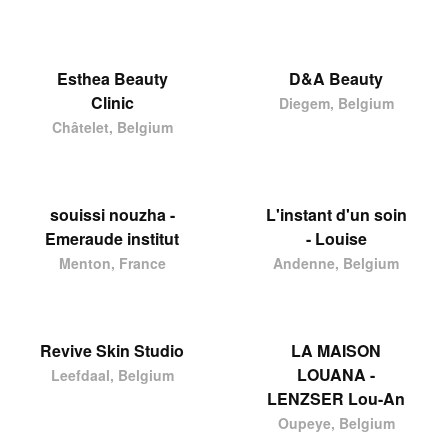
Esthea Beauty
D&A Beauty
Clinic
Diegem, Belgium
Châtelet, Belgium
souissi nouzha -
L'instant d'un soin
Emeraude institut
- Louise
Menton, France
Andenne, Belgium
Revive Skin Studio
LA MAISON
LOUANA -
Leefdaal, Belgium
LENZSER Lou-An
Oupeye, Belgium