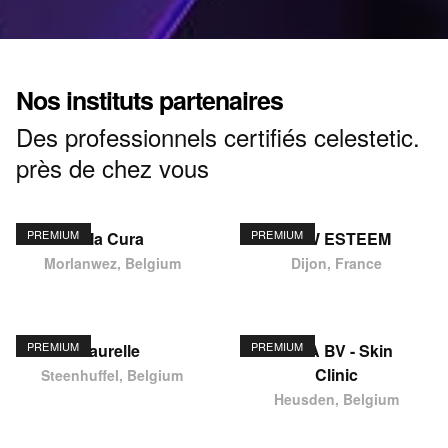
Nos instituts partenaires
Des professionnels certifiés celestetic.
près de chez vous
PREMIUM
PREMIUM
Ma Cura
NEW ESTEEM
Morlanwez, Belgium
Dijon, France
PREMIUM
PREMIUM
laurelle
KIMA BV - Skin
Clinic
Steenhuffel, Belgium
Heusden, Belgium