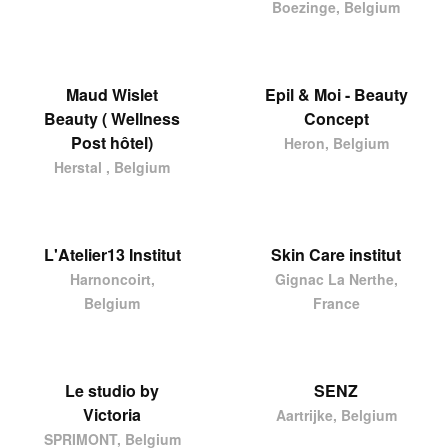
Boezinge, Belgium
Maud Wislet
Epil & Moi - Beauty
Beauty ( Wellness
Concept
Post hôtel)
Heron, Belgium
Herstal , Belgium
L'Atelier13 Institut
Skin Care institut
Harnoncoirt,
Gignac La Nerthe,
Belgium
France
Le studio by
SENZ
Victoria
Aartrijke, Belgium
SPRIMONT, Belgium