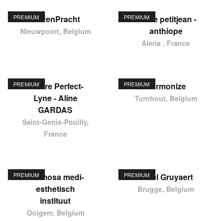
PREMIUM
PREMIUM
HavenPracht
elodie petitjean -
anthiope
Nieuwpoort, Belgium
Aleria , France
PREMIUM
PREMIUM
Centre Perfect-
Harmonize
Lyne - Aline
Turnhout, Belgium
GARDAS
Saint-Genis-Pouilly,
France
PREMIUM
PREMIUM
Hermosa medi-
Karel Gruyaert
esthetisch
Brugge, Belgium
instituut
Ooigem, Belgium