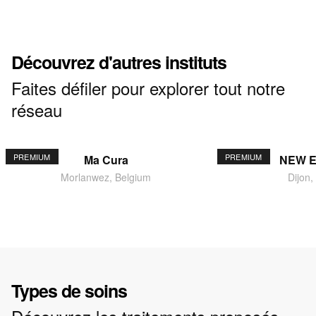
Découvrez d'autres instituts
Faites défiler pour explorer tout notre
réseau
PREMIUM
PREMIUM
Ma Cura
NEW 
Morlanwez, Belgium
Dijon,
Types de soins