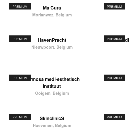
PREMIUM
PREMIUM
Ma Cura
Morlanwez, Belgium
PREMIUM
PREMIUM
HavenPracht
elodi
Nieuwpoort, Belgium
PREMIUM
PREMIUM
Hermosa medi-esthetisch
instituut
Ooigem, Belgium
PREMIUM
PREMIUM
SkinclinicS
Hoevenen, Belgium