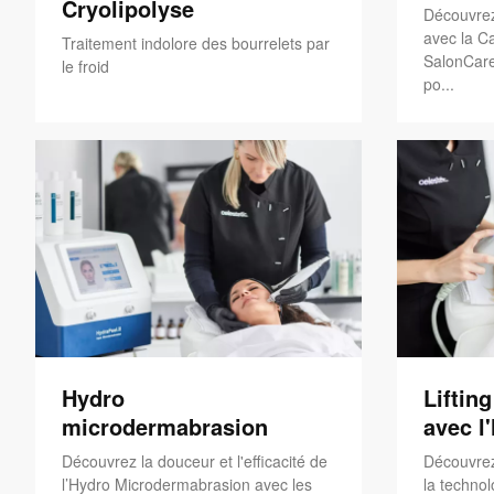
Cryolipolyse
Découvrez
avec la Ca
Traitement indolore des bourrelets par
SalonCare
le froid
po...
Hydro
Liftin
microdermabrasion
avec l
Découvrez la douceur et l'efficacité de
Découvrez
l’Hydro Microdermabrasion avec les
la technol