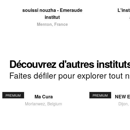
souissi nouzha - Emeraude
L'ins
institut
Menton, France
Découvrez d'autres institut
Faites défiler pour explorer tout 
PREMIUM
PREMIUM
Ma Cura
NEW 
Morlanwez, Belgium
Dijon,