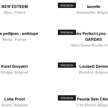
PREMIUM
NEW ESTEEM
laurelle
Dijon, France
Steenhuffel, Belgi
PREMIUM
e petitjean - anthiope
Centre Perfect-Lyne -
GARDAS
Aleria , France
Saint-Genis-Pouilly, F
PREMIUM
Karel Gruyaert
LouiseG Dermo
Brugge, Belgium
Waterloo, Belgiu
PREMIUM
Lotte Proot
Peonia Skin Clin
Beerst, Belgium
7134 Binche, Belgi