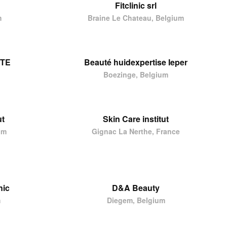
Fitclinic srl
m
Braine Le Chateau, Belgium
UTE
Beauté huidexpertise Ieper
Boezinge, Belgium
ut
Skin Care institut
um
Gignac La Nerthe, France
nic
D&A Beauty
m
Diegem, Belgium