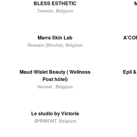
BLESS ESTHETIC
M
Tremelo, Belgium
Marra Skin Lab
A'CO
Ressaix (Binche), Belgium
Maud Wislet Beauty ( Wellness
Epil 
Post hôtel)
Herstal , Belgium
Le studio by Victoria
SPRIMONT, Belgium