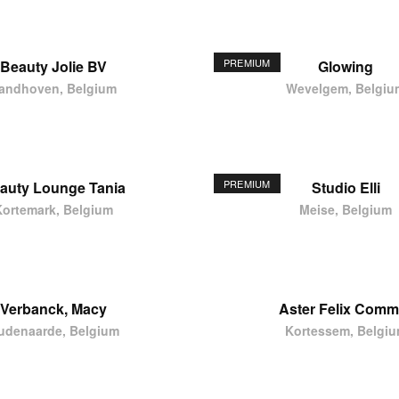
PREMIUM
Beauty Jolie BV
Glowing
andhoven, Belgium
Wevelgem, Belgiu
PREMIUM
auty Lounge Tania
Studio Elli
Kortemark, Belgium
Meise, Belgium
Verbanck, Macy
Aster Felix Comm
udenaarde, Belgium
Kortessem, Belgi