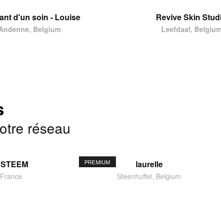
tant d'un soin - Louise
Revive Skin Stud
Andenne, Belgium
Leefdaal, Belgiu
s
notre réseau
PREMIUM
ESTEEM
laurelle
 France
Steenhuffel, Belgium