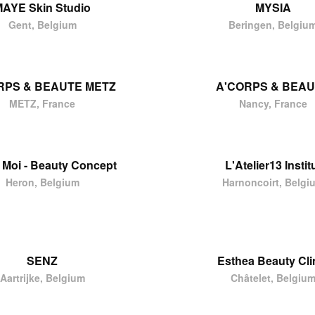
AYE Skin Studio
MYSIA
Gent, Belgium
Beringen, Belgiu
RPS & BEAUTE METZ
A'CORPS & BEA
METZ, France
Nancy, France
& Moi - Beauty Concept
L'Atelier13 Instit
Heron, Belgium
Harnoncoirt, Belgi
SENZ
Esthea Beauty Cli
Aartrijke, Belgium
Châtelet, Belgiu