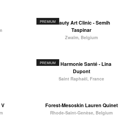
PREMIUM
Beauty Art Clinic - Semih
Taspinar
m
Zwalm, Belgium
PREMIUM
Ste Harmonie Santé - Lina
Dupont
Saint Raphaël, France
 V
Forest-Mesoskin Lauren Quinet
um
Rhode-Saint-Genèse, Belgium