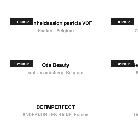
PREMIUM
PREMIUM
schoonheidssalon patricia VOF
Haaltert, Belgium
Z
PREMIUM
PREMIUM
Ode Beauty
Be
sint-amandsberg, Belgium
DERMPERFECT
ANDERNOS-LES-BAINS, France
O