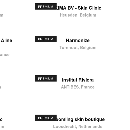
PREMIUM
KIMA BV - Skin Clinic
um
Heusden, Belgium
PREMIUM
 Aline
Harmonize
Turnhout, Belgium
rance
PREMIUM
Institut Riviera
m
ANTIBES, France
PREMIUM
ic
Bloomiing skin boutique
um
Loosdrecht, Netherlands