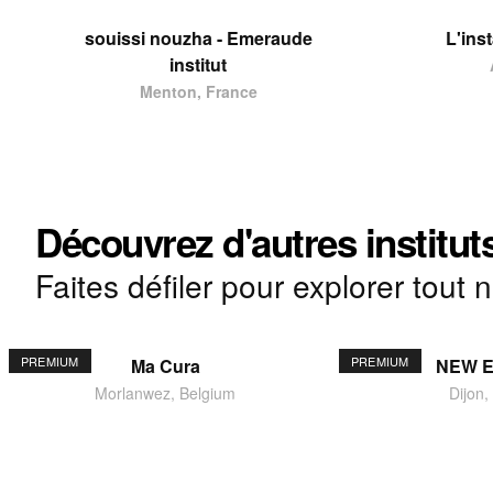
souissi nouzha - Emeraude
L'ins
institut
Menton, France
Découvrez d'autres institut
Faites défiler pour explorer tout 
PREMIUM
PREMIUM
Ma Cura
NEW 
Morlanwez, Belgium
Dijon,