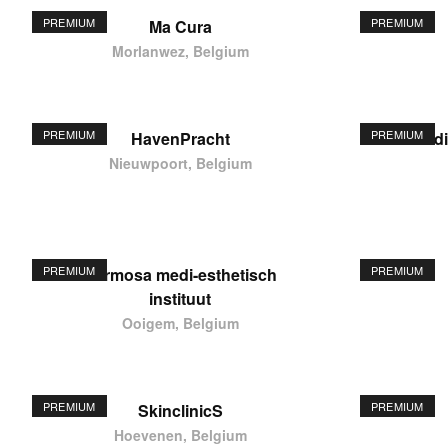
PREMIUM
PREMIUM
Ma Cura
Morlanwez, Belgium
PREMIUM
PREMIUM
HavenPracht
elodi
Nieuwpoort, Belgium
PREMIUM
PREMIUM
Hermosa medi-esthetisch
instituut
Ooigem, Belgium
PREMIUM
PREMIUM
SkinclinicS
Hoevenen, Belgium