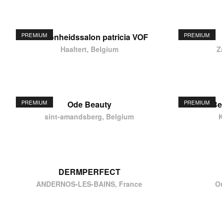
PREMIUM
PREMIUM
schoonheidssalon patricia VOF
Haaltert, Belgium
Z
PREMIUM
PREMIUM
Ode Beauty
Be
sint-amandsberg, Belgium
DERMPERFECT
ANDERNOS-LES-BAINS, France
O