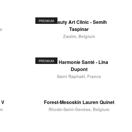
PREMIUM
Beauty Art Clinic - Semih
Taspinar
m
Zwalm, Belgium
PREMIUM
Ste Harmonie Santé - Lina
Dupont
Saint Raphaël, France
 V
Forest-Mesoskin Lauren Quinet
um
Rhode-Saint-Genèse, Belgium