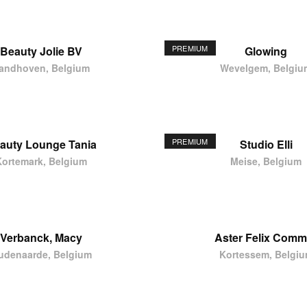
PREMIUM
Beauty Jolie BV
Glowing
andhoven, Belgium
Wevelgem, Belgiu
PREMIUM
auty Lounge Tania
Studio Elli
Kortemark, Belgium
Meise, Belgium
Verbanck, Macy
Aster Felix Comm
udenaarde, Belgium
Kortessem, Belgi