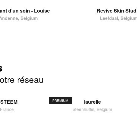
tant d'un soin - Louise
Revive Skin Stud
Andenne, Belgium
Leefdaal, Belgiu
s
notre réseau
PREMIUM
ESTEEM
laurelle
 France
Steenhuffel, Belgium