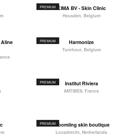
PREMIUM
KIMA BV - Skin Clinic
um
Heusden, Belgium
PREMIUM
 Aline
Harmonize
Turnhout, Belgium
rance
PREMIUM
Institut Riviera
m
ANTIBES, France
PREMIUM
ic
Bloomiing skin boutique
um
Loosdrecht, Netherlands