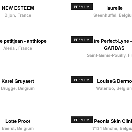
PREMIUM
NEW ESTEEM
laurelle
Dijon, France
Steenhuffel, Belgi
PREMIUM
e petitjean - anthiope
Centre Perfect-Lyne -
GARDAS
Aleria , France
Saint-Genis-Pouilly, F
PREMIUM
Karel Gruyaert
LouiseG Dermo
Brugge, Belgium
Waterloo, Belgiu
PREMIUM
Lotte Proot
Peonia Skin Clin
Beerst, Belgium
7134 Binche, Belgi