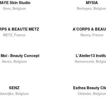
AYE Skin Studio
MYSIA
Gent, Belgium
Beringen, Belgiu
RPS & BEAUTE METZ
A'CORPS & BEA
METZ, France
Nancy, France
& Moi - Beauty Concept
L'Atelier13 Instit
Heron, Belgium
Harnoncoirt, Belgi
SENZ
Esthea Beauty Cli
Aartrijke, Belgium
Châtelet, Belgiu