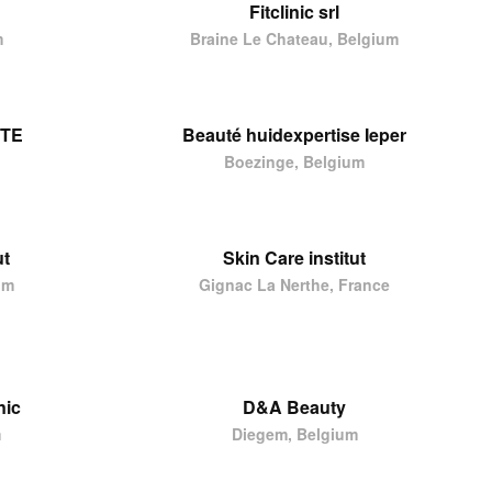
Fitclinic srl
m
Braine Le Chateau, Belgium
UTE
Beauté huidexpertise Ieper
Boezinge, Belgium
ut
Skin Care institut
um
Gignac La Nerthe, France
nic
D&A Beauty
m
Diegem, Belgium