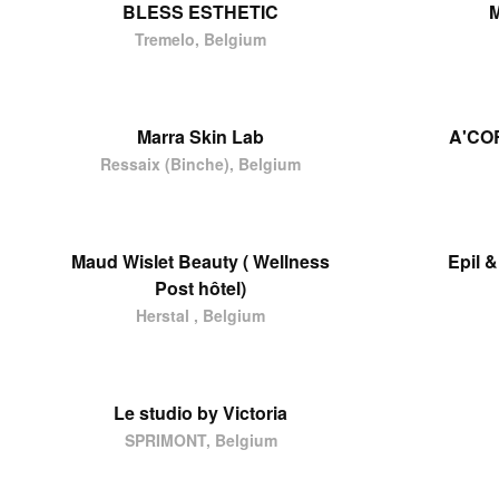
BLESS ESTHETIC
M
Tremelo, Belgium
Marra Skin Lab
A'CO
Ressaix (Binche), Belgium
Maud Wislet Beauty ( Wellness
Epil 
Post hôtel)
Herstal , Belgium
Le studio by Victoria
SPRIMONT, Belgium