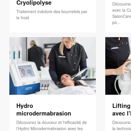
Cryolipolyse
Découvrez
avec la Ca
Traitement indolore des bourrelets par
SalonCare
le froid
po...
Hydro
Liftin
microdermabrasion
avec l
Découvrez la douceur et l'efficacité de
Découvrez
l’Hydro Microdermabrasion avec les
la technol